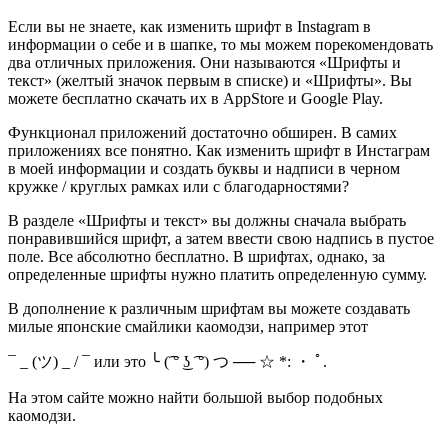
Если вы не знаете, как изменить шрифт в Instagram в
информации о себе и в шапке, то мы можем порекомендовать
два отличных приложения. Они называются «Шрифты и
текст» (желтый значок первым в списке) и «Шрифты». Вы
можете бесплатно скачать их в AppStore и Google Play.
Функционал приложений достаточно обширен. В самих
приложениях все понятно. Как изменить шрифт в Инстаграм
в моей информации и создать буквы и надписи в черном
кружке / круглых рамках или с благодарностями?
В разделе «Шрифты и текст» вы должны сначала выбрать
понравившийся шрифт, а затем ввести свою надпись в пустое
поле. Все абсолютно бесплатно. В шрифтах, однако, за
определенные шрифты нужно платить определенную сумму.
В дополнение к различным шрифтам вы можете создавать
милые японские смайлики каомодзи, например этот
¯ _ (ツ) _ / ¯ или это ╰ (͡ ° ͜ʖ ͡ °) つ ── ☆ *: ・ ﾟ.
На этом сайте можно найти большой выбор подобных
каомодзи.