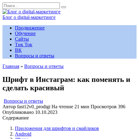
Перейти
Search
к
for:
содержанию
Блог о digital-маркетинге
Продвижение
Обучение
Сайты
Тик Ток
ВК
Вопросы и ответы
Главная
»
Вопросы и ответы
Шрифт в Инстаграм: как поменять и
сделать красивый
Вопросы и ответы
Автор
fast12v0_prodigi
На чтение
21 мин
Просмотров
396
Опубликовано
10.10.2023
Содержание
Приложения для шрифтов и смайликов
Android