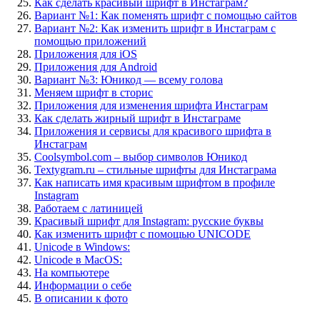
Как сделать красивый шрифт в Инстаграм?
Вариант №1: Как поменять шрифт с помощью сайтов
Вариант №2: Как изменить шрифт в Инстаграм с
помощью приложений
Приложения для iOS
Приложения для Android
Вариант №3: Юникод — всему голова
Меняем шрифт в сторис
Приложения для изменения шрифта Инстаграм
Как сделать жирный шрифт в Инстаграме
Приложения и сервисы для красивого шрифта в
Инстаграм
Coolsymbol.com – выбор символов Юникод
Textygram.ru – стильные шрифты для Инстаграма
Как написать имя красивым шрифтом в профиле
Instagram
Работаем с латиницей
Красивый шрифт для Instagram: русские буквы
Как изменить шрифт с помощью UNICODE
Unicode в Windows:
Unicode в MacOS:
На компьютере
Информации о себе
В описании к фото