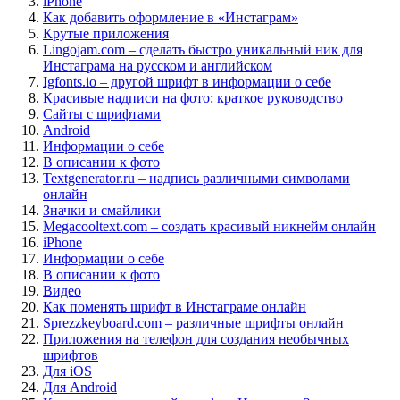
iPhone
Как добавить оформление в «Инстаграм»
Крутые приложения
Lingojam.com – сделать быстро уникальный ник для
Инстаграма на русском и английском
Igfonts.io – другой шрифт в информации о себе
Красивые надписи на фото: краткое руководство
Сайты с шрифтами
Android
Информации о себе
В описании к фото
Textgenerator.ru – надпись различными символами
онлайн
Значки и смайлики
Megacooltext.com – создать красивый никнейм онлайн
iPhone
Информации о себе
В описании к фото
Видео
Как поменять шрифт в Инстаграме онлайн
Sprezzkeyboard.com – различные шрифты онлайн
Приложения на телефон для создания необычных
шрифтов
Для iOS
Для Android