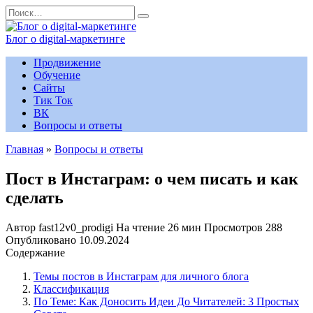
Перейти
Search
к
for:
содержанию
Блог о digital-маркетинге
Продвижение
Обучение
Сайты
Тик Ток
ВК
Вопросы и ответы
Главная
»
Вопросы и ответы
Пост в Инстаграм: о чем писать и как
сделать
Автор
fast12v0_prodigi
На чтение
26 мин
Просмотров
288
Опубликовано
10.09.2024
Содержание
Темы постов в Инстаграм для личного блога
Классификация
По Теме: Как Доносить Идеи До Читателей: 3 Простых